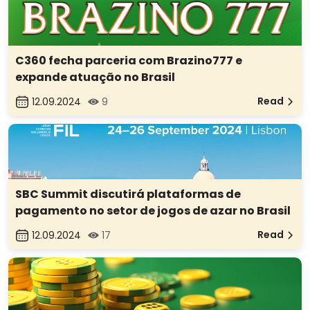
C360 fecha parceria com Brazino777 e
expande atuação no Brasil
Read
12.09.2024
9
SBC Summit discutirá plataformas de
pagamento no setor de jogos de azar no Brasil
Read
12.09.2024
17