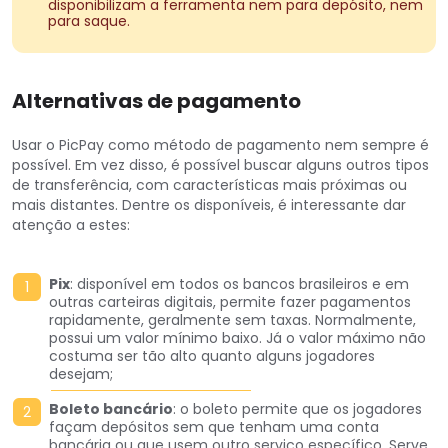
disponibilizam a ferramenta nem para depósito, nem
para saque.
Alternativas de pagamento
Usar o PicPay como método de pagamento nem sempre é
possível. Em vez disso, é possível buscar alguns outros tipos
de transferência, com características mais próximas ou
mais distantes. Dentre os disponíveis, é interessante dar
atenção a estes:
Pix
: disponível em todos os bancos brasileiros e em
outras carteiras digitais, permite fazer pagamentos
rapidamente, geralmente sem taxas. Normalmente,
possui um valor mínimo baixo. Já o valor máximo não
costuma ser tão alto quanto alguns jogadores
desejam;
Boleto bancário
: o boleto permite que os jogadores
façam depósitos sem que tenham uma conta
bancária ou que usem outro serviço específico. Serve