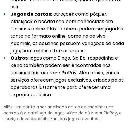
sair;
Jogos de cartas
: atrações como pôquer,
blackjack e bacará são bem conhecidas em
cassinos online. Elas também podem ser jogadas
tanto no formato online, como no ao vivo.
Ademais, os cassinos possuem variações de cada
jogo, com estilos e temas únicos;
Outros
: jogos como Bingo, Sic Bo, raspadinha e
Keno também podem ser encontrados nos
cassinos que aceitam PicPay. Além disso, vários
serviços oferecem jogos exclusivos, criados pelas
operadoras justamente para oferecer uma
experiência única.
Aliás, um ponto a ser analisado antes de escolher um
cassino é o catálogo de jogos. Além de oferecer PicPay, o
serviço deve disponibilizar seus jogos favoritos.