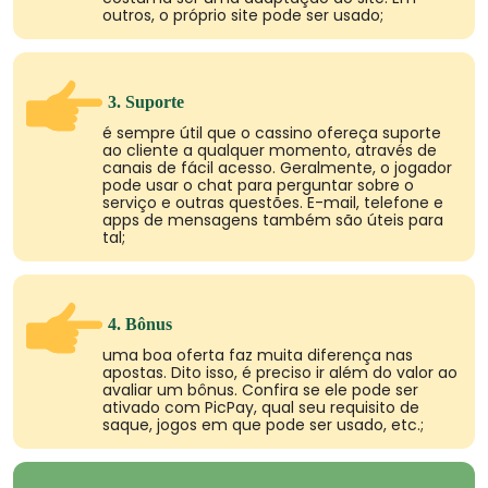
outros, o próprio site pode ser usado;
3. Suporte
é sempre útil que o cassino ofereça suporte
ao cliente a qualquer momento, através de
canais de fácil acesso. Geralmente, o jogador
pode usar o chat para perguntar sobre o
serviço e outras questões. E-mail, telefone e
apps de mensagens também são úteis para
tal;
4. Bônus
uma boa oferta faz muita diferença nas
apostas. Dito isso, é preciso ir além do valor ao
avaliar um bônus. Confira se ele pode ser
ativado com PicPay, qual seu requisito de
saque, jogos em que pode ser usado, etc.;