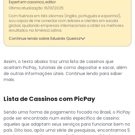
Expert em cassinos, editor
Última atualização: 16/01/2025
Com fluência em três idiomas (inglês, português e espanhol),
sou capaz de me conectar com leitores e clientes em escala
global, ajudando empresas internacionais a obter os melhores
resultados na América Latina.
Continue lendo sobre Eduardo Queiroz
Assim, o texto abaixo traz uma lista de cassinos que
aceitam PicPay, tutoriais de como depositar e sacar, além
de outras informações úteis. Continue lendo para saber
mais.
Lista de Cassinos com PicPay
Sendo uma forma de pagamento focada no Brasil, o PicPay
pode ser encontrado num estilo específico de cassino:
aqueles que adaptam seus serviços para funcionar bem no
país. Dito isso, após uma série de pesquisas, encontramos 5