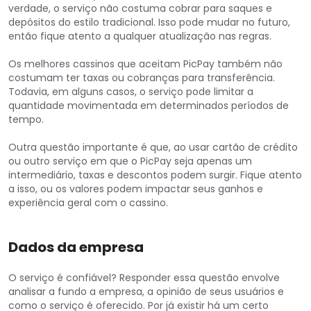
verdade, o serviço não costuma cobrar para saques e
depósitos do estilo tradicional. Isso pode mudar no futuro,
então fique atento a qualquer atualização nas regras.
Os melhores cassinos que aceitam PicPay também não
costumam ter taxas ou cobranças para transferência.
Todavia, em alguns casos, o serviço pode limitar a
quantidade movimentada em determinados períodos de
tempo.
Outra questão importante é que, ao usar cartão de crédito
ou outro serviço em que o PicPay seja apenas um
intermediário, taxas e descontos podem surgir. Fique atento
a isso, ou os valores podem impactar seus ganhos e
experiência geral com o cassino.
Dados da empresa
O serviço é confiável? Responder essa questão envolve
analisar a fundo a empresa, a opinião de seus usuários e
como o serviço é oferecido. Por já existir há um certo