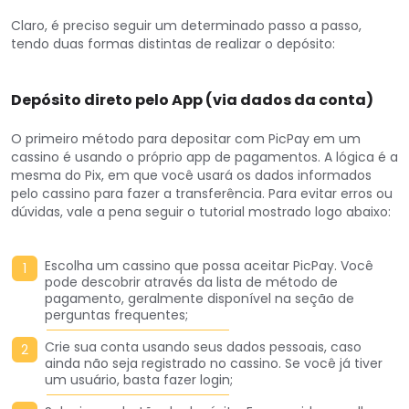
Claro, é preciso seguir um determinado passo a passo,
tendo duas formas distintas de realizar o depósito:
Depósito direto pelo App (via dados da conta)
O primeiro método para depositar com PicPay em um
cassino é usando o próprio app de pagamentos. A lógica é a
mesma do Pix, em que você usará os dados informados
pelo cassino para fazer a transferência. Para evitar erros ou
dúvidas, vale a pena seguir o tutorial mostrado logo abaixo:
Escolha um cassino que possa aceitar PicPay. Você
pode descobrir através da lista de método de
pagamento, geralmente disponível na seção de
perguntas frequentes;
Crie sua conta usando seus dados pessoais, caso
ainda não seja registrado no cassino. Se você já tiver
um usuário, basta fazer login;