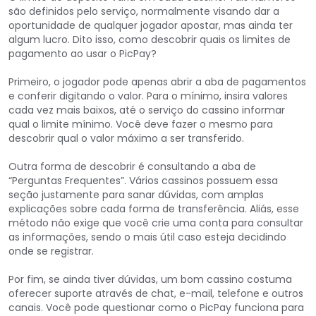
são definidos pelo serviço, normalmente visando dar a
oportunidade de qualquer jogador apostar, mas ainda ter
algum lucro. Dito isso, como descobrir quais os limites de
pagamento ao usar o PicPay?
Primeiro, o jogador pode apenas abrir a aba de pagamentos
e conferir digitando o valor. Para o mínimo, insira valores
cada vez mais baixos, até o serviço do cassino informar
qual o limite mínimo. Você deve fazer o mesmo para
descobrir qual o valor máximo a ser transferido.
Outra forma de descobrir é consultando a aba de
“Perguntas Frequentes”. Vários cassinos possuem essa
seção justamente para sanar dúvidas, com amplas
explicações sobre cada forma de transferência. Aliás, esse
método não exige que você crie uma conta para consultar
as informações, sendo o mais útil caso esteja decidindo
onde se registrar.
Por fim, se ainda tiver dúvidas, um bom cassino costuma
oferecer suporte através de chat, e-mail, telefone e outros
canais. Você pode questionar como o PicPay funciona para