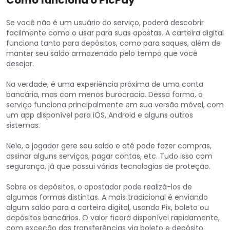
Como funciona o PicPay
Se você não é um usuário do serviço, poderá descobrir
facilmente como o usar para suas apostas. A carteira digital
funciona tanto para depósitos, como para saques, além de
manter seu saldo armazenado pelo tempo que você
desejar.
Na verdade, é uma experiência próxima de uma conta
bancária, mas com menos burocracia. Dessa forma, o
serviço funciona principalmente em sua versão móvel, com
um app disponível para iOS, Android e alguns outros
sistemas.
Nele, o jogador gere seu saldo e até pode fazer compras,
assinar alguns serviços, pagar contas, etc. Tudo isso com
segurança, já que possui várias tecnologias de proteção.
Sobre os depósitos, o apostador pode realizá-los de
algumas formas distintas. A mais tradicional é enviando
algum saldo para a carteira digital, usando Pix, boleto ou
depósitos bancários. O valor ficará disponível rapidamente,
com exceção das transferências via boleto e depósito.