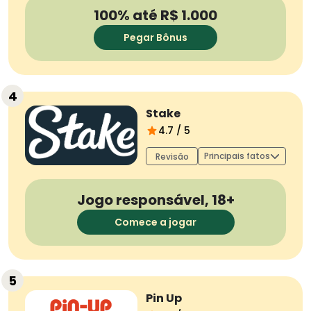
100% até R$ 1.000
Pegar Bônus
4
Stake
4.7 / 5
Principais fatos
Revisão
Jogo responsável, 18+
Comece a jogar
5
Pin Up