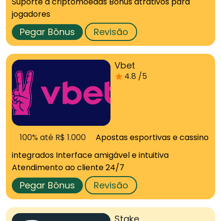
Suporte a criptomoedas
Bônus atrativos para
jogadores
Pegar Bônus
Revisão
Vbet
4.8
/5
100% até R$ 1.000
Apostas esportivas e cassino
integrados
Interface amigável e intuitiva
Atendimento ao cliente 24/7
Pegar Bônus
Revisão
Stake