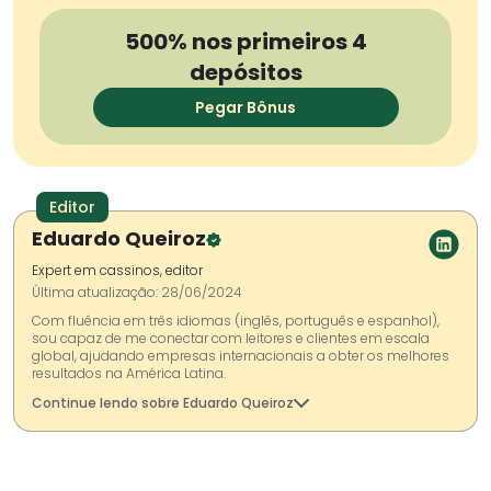
500% nos primeiros 4
depósitos
Pegar Bônus
Editor
Eduardo Queiroz
Expert em cassinos, editor
Última atualização: 28/06/2024
Com fluência em três idiomas (inglês, português e espanhol),
sou capaz de me conectar com leitores e clientes em escala
global, ajudando empresas internacionais a obter os melhores
resultados na América Latina.
Continue lendo sobre Eduardo Queiroz