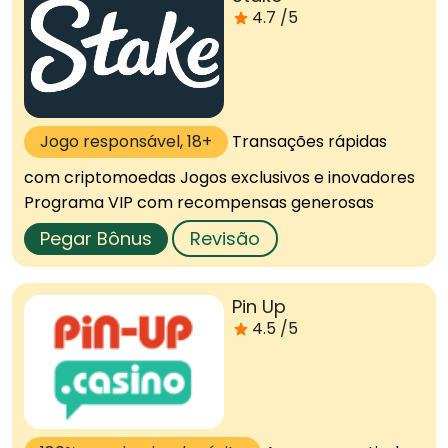
4.7
/5
Jogo responsável, 18+
Transações rápidas
com criptomoedas
Jogos exclusivos e inovadores
Programa VIP com recompensas generosas
Pegar Bônus
Revisão
Pin Up
4.5
/5