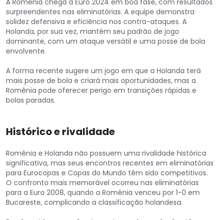
A Romênia chega à Euro 2024 em boa fase, com resultados
surpreendentes nas eliminatórias. A equipe demonstra
solidez defensiva e eficiência nos contra-ataques. A
Holanda, por sua vez, mantém seu padrão de jogo
dominante, com um ataque versátil e uma posse de bola
envolvente.
A forma recente sugere um jogo em que a Holanda terá
mais posse de bola e criará mais oportunidades, mas a
Romênia pode oferecer perigo em transições rápidas e
bolas paradas.
Histórico e rivalidade
Romênia e Holanda não possuem uma rivalidade histórica
significativa, mas seus encontros recentes em eliminatórias
para Eurocopas e Copas do Mundo têm sido competitivos.
O confronto mais memorável ocorreu nas eliminatórias
para a Euro 2008, quando a Romênia venceu por 1-0 em
Bucareste, complicando a classificação holandesa.