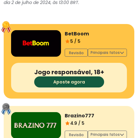
dia 2 de julho de 2024, às 13:00 BRT.
BetBoom
5 / 5
Principais fatos
Revisão
Jogo responsável, 18+
Aposte agora
Brazino777
4.9 / 5
Principais fatos
Revisão