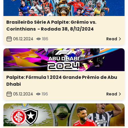
Brasileirão Série A Palpite: Grêmio vs.
Corinthians - Rodada 38, 8/12/2024
Read
06.12.2024
186
Palpite: Fórmula 1 2024 Grande Prêmio de Abu
Dhabi
Read
05.12.2024
196