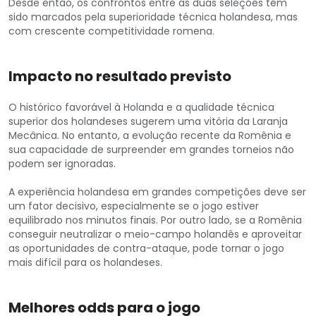
Desde então, os confrontos entre as duas seleções têm
sido marcados pela superioridade técnica holandesa, mas
com crescente competitividade romena.
Impacto no resultado previsto
O histórico favorável à Holanda e a qualidade técnica
superior dos holandeses sugerem uma vitória da Laranja
Mecânica. No entanto, a evolução recente da Romênia e
sua capacidade de surpreender em grandes torneios não
podem ser ignoradas.
A experiência holandesa em grandes competições deve ser
um fator decisivo, especialmente se o jogo estiver
equilibrado nos minutos finais. Por outro lado, se a Romênia
conseguir neutralizar o meio-campo holandês e aproveitar
as oportunidades de contra-ataque, pode tornar o jogo
mais difícil para os holandeses.
Melhores odds para o jogo