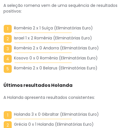
A seleção romena vem de uma sequência de resultados
positivos:
Romênia 2 x 1 Suíça (Eliminatórias Euro)
Israel 1 x 2 Romênia (Eliminatórias Euro)
Romênia 2 x 0 Andorra (Eliminatórias Euro)
Kosovo 0 x 0 Romênia (Eliminatórias Euro)
Romênia 2 x 0 Belarus (Eliminatórias Euro)
Últimos resultados Holanda
A Holanda apresenta resultados consistentes:
Holanda 3 x 0 Gibraltar (Eliminatórias Euro)
Grécia 0 x 1 Holanda (Eliminatórias Euro)