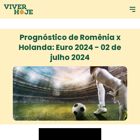
Prognóstico de Romênia x Holanda: Euro 2024 -
Início
-
Palpites
-
02 de julho 2024
Prognóstico de Romênia x
Holanda: Euro 2024 - 02 de
julho 2024