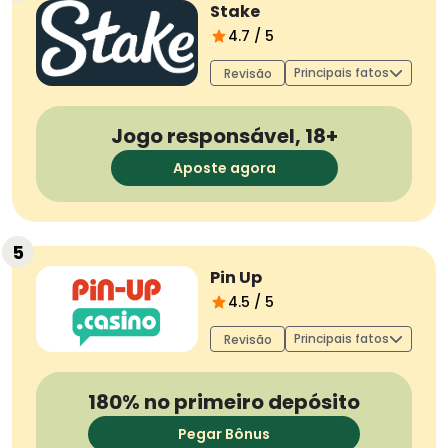
Stake
4.7 / 5
Principais fatos
Revisão
Jogo responsável, 18+
Aposte agora
5
Pin Up
4.5 / 5
Principais fatos
Revisão
180% no primeiro depósito
Pegar Bônus