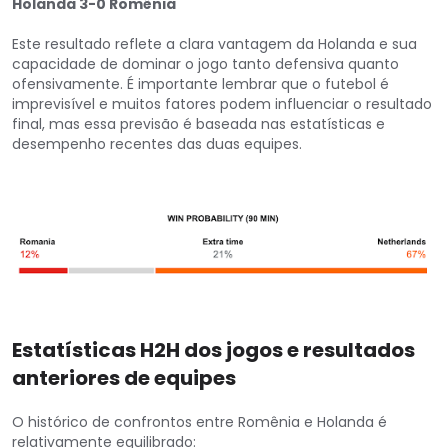
Holanda 3-0 Romênia
Este resultado reflete a clara vantagem da Holanda e sua
capacidade de dominar o jogo tanto defensiva quanto
ofensivamente. É importante lembrar que o futebol é
imprevisível e muitos fatores podem influenciar o resultado
final, mas essa previsão é baseada nas estatísticas e
desempenho recentes das duas equipes.
Estatísticas H2H dos jogos e resultados
anteriores de equipes
O histórico de confrontos entre Romênia e Holanda é
relativamente equilibrado: