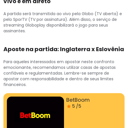
vivo e em direto
A partida será transmitida ao vivo pela Globo (TV aberta) e
pelo SporTV (TV por assinatura). Além disso, o serviço de
streaming Globoplay disponibilizará o jogo para seus
assinantes.
Aposte na partida: Inglaterra x Eslovênia
Para aqueles interessados em apostar neste confronto
emocionante, recomendamos utilizar casas de apostas
confiáveis e regulamentadas. Lembre-se sempre de
apostar com responsabilidade e dentro de seus limites
financeiros.
BetBoom
5
/5