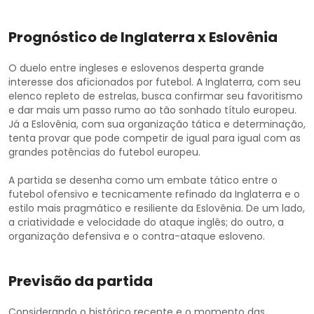
Prognóstico de Inglaterra x Eslovênia
O duelo entre ingleses e eslovenos desperta grande
interesse dos aficionados por futebol. A Inglaterra, com seu
elenco repleto de estrelas, busca confirmar seu favoritismo
e dar mais um passo rumo ao tão sonhado título europeu.
Já a Eslovênia, com sua organização tática e determinação,
tenta provar que pode competir de igual para igual com as
grandes potências do futebol europeu.
A partida se desenha como um embate tático entre o
futebol ofensivo e tecnicamente refinado da Inglaterra e o
estilo mais pragmático e resiliente da Eslovênia. De um lado,
a criatividade e velocidade do ataque inglês; do outro, a
organização defensiva e o contra-ataque esloveno.
Previsão da partida
Considerando o histórico recente e o momento das