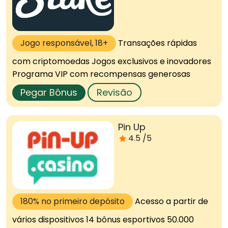
Jogo responsável, 18+
Transações rápidas
com criptomoedas
Jogos exclusivos e inovadores
Programa VIP com recompensas generosas
Pegar Bônus
Revisão
Pin Up
4.5
/5
180% no primeiro depósito
Acesso a partir de
vários dispositivos
14 bônus esportivos
50.000