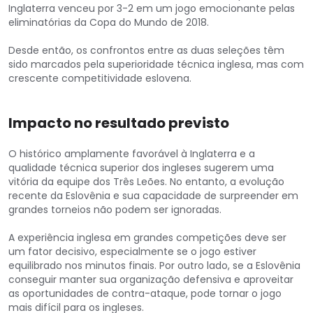
Inglaterra venceu por 3-2 em um jogo emocionante pelas
eliminatórias da Copa do Mundo de 2018.
Desde então, os confrontos entre as duas seleções têm
sido marcados pela superioridade técnica inglesa, mas com
crescente competitividade eslovena.
Impacto no resultado previsto
O histórico amplamente favorável à Inglaterra e a
qualidade técnica superior dos ingleses sugerem uma
vitória da equipe dos Três Leões. No entanto, a evolução
recente da Eslovênia e sua capacidade de surpreender em
grandes torneios não podem ser ignoradas.
A experiência inglesa em grandes competições deve ser
um fator decisivo, especialmente se o jogo estiver
equilibrado nos minutos finais. Por outro lado, se a Eslovênia
conseguir manter sua organização defensiva e aproveitar
as oportunidades de contra-ataque, pode tornar o jogo
mais difícil para os ingleses.