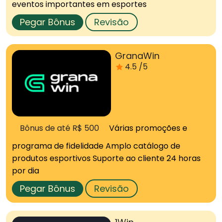
eventos importantes em esportes
Pegar Bônus
Revisão
GranaWin
4.5
/5
Bônus de até R$ 500
Várias promoções e
programa de fidelidade
Amplo catálogo de
produtos esportivos
Suporte ao cliente 24 horas
por dia
Pegar Bônus
Revisão