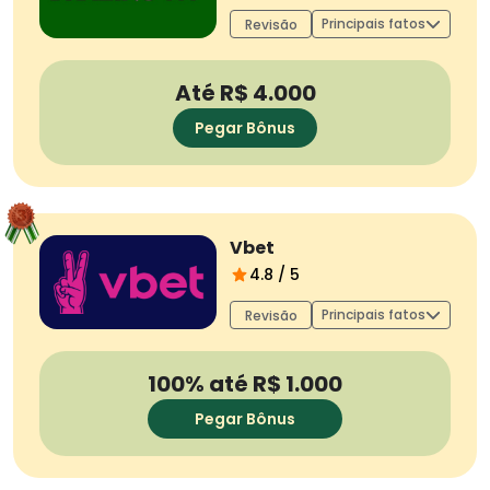
Principais fatos
Revisão
Até R$ 4.000
Pegar Bônus
Vbet
4.8 / 5
Principais fatos
Revisão
100% até R$ 1.000
Pegar Bônus