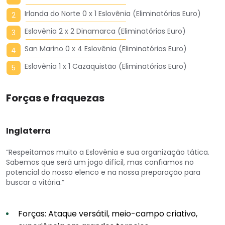
Irlanda do Norte 0 x 1 Eslovênia (Eliminatórias Euro)
Eslovênia 2 x 2 Dinamarca (Eliminatórias Euro)
San Marino 0 x 4 Eslovênia (Eliminatórias Euro)
Eslovênia 1 x 1 Cazaquistão (Eliminatórias Euro)
Forças e fraquezas
Inglaterra
“Respeitamos muito a Eslovênia e sua organização tática.
Sabemos que será um jogo difícil, mas confiamos no
potencial do nosso elenco e na nossa preparação para
buscar a vitória.”
Forças: Ataque versátil, meio-campo criativo,