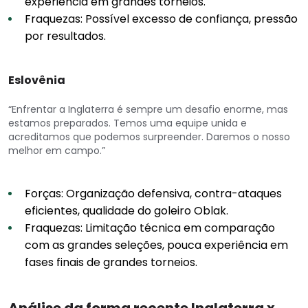
experiência em grandes torneios.
Fraquezas: Possível excesso de confiança, pressão
por resultados.
Eslovênia
“Enfrentar a Inglaterra é sempre um desafio enorme, mas
estamos preparados. Temos uma equipe unida e
acreditamos que podemos surpreender. Daremos o nosso
melhor em campo.”
Forças: Organização defensiva, contra-ataques
eficientes, qualidade do goleiro Oblak.
Fraquezas: Limitação técnica em comparação
com as grandes seleções, pouca experiência em
fases finais de grandes torneios.
Análise da forma recente Inglaterra x