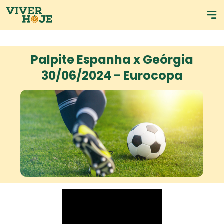
Palpite Espanha x Geórgia 30/06/2024 -
Início
-
Palpites
-
Eurocopa
Palpite Espanha x Geórgia
30/06/2024 - Eurocopa