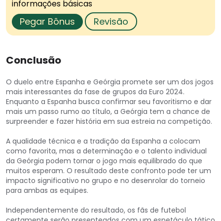
informações básicas
Pegar Bônus
Revisão
Conclusão
O duelo entre Espanha e Geórgia promete ser um dos jogos
mais interessantes da fase de grupos da Euro 2024.
Enquanto a Espanha busca confirmar seu favoritismo e dar
mais um passo rumo ao título, a Geórgia tem a chance de
surpreender e fazer história em sua estreia na competição.
A qualidade técnica e a tradição da Espanha a colocam
como favorita, mas a determinação e o talento individual
da Geórgia podem tornar o jogo mais equilibrado do que
muitos esperam. O resultado deste confronto pode ter um
impacto significativo no grupo e no desenrolar do torneio
para ambas as equipes.
Independentemente do resultado, os fãs de futebol
certamente serão presenteados com um espetáculo tático