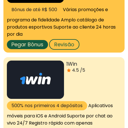
Bônus de até R$ 500
Várias promoções e
programa de fidelidade
Amplo catálogo de
produtos esportivos
Suporte ao cliente 24 horas
por dia
Pegar Bônus
Revisão
1Win
4.5
/5
500% nos primeiros 4 depósitos
Aplicativos
móveis para iOS e Android
Suporte por chat ao
vivo 24/7
Registro rápido com apenas