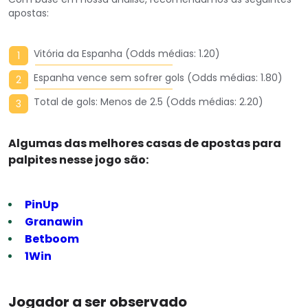
apostas:
Vitória da Espanha (Odds médias: 1.20)
Espanha vence sem sofrer gols (Odds médias: 1.80)
Total de gols: Menos de 2.5 (Odds médias: 2.20)
Algumas das melhores casas de apostas para
palpites nesse jogo são:
PinUp
Granawin
Betboom
1Win
Jogador a ser observado