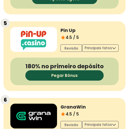
5
Pin Up
4.5 / 5
Principais fatos
Revisão
180% no primeiro depósito
Pegar Bônus
6
GranaWin
4.5 / 5
Principais fatos
Revisão