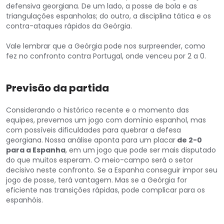
defensiva georgiana. De um lado, a posse de bola e as
triangulações espanholas; do outro, a disciplina tática e os
contra-ataques rápidos da Geórgia.
Vale lembrar que a Geórgia pode nos surpreender, como
fez no confronto contra Portugal, onde venceu por 2 a 0.
Previsão da partida
Considerando o histórico recente e o momento das
equipes, prevemos um jogo com domínio espanhol, mas
com possíveis dificuldades para quebrar a defesa
georgiana. Nossa análise aponta para um placar
de 2-0
para a Espanha
, em um jogo que pode ser mais disputado
do que muitos esperam. O meio-campo será o setor
decisivo neste confronto. Se a Espanha conseguir impor seu
jogo de posse, terá vantagem. Mas se a Geórgia for
eficiente nas transições rápidas, pode complicar para os
espanhóis.