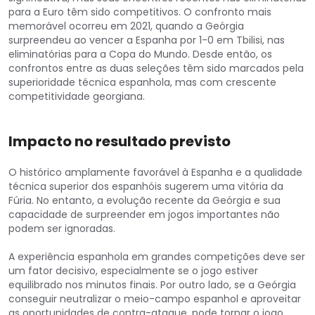
para a Euro têm sido competitivos. O confronto mais
memorável ocorreu em 2021, quando a Geórgia
surpreendeu ao vencer a Espanha por 1-0 em Tbilisi, nas
eliminatórias para a Copa do Mundo. Desde então, os
confrontos entre as duas seleções têm sido marcados pela
superioridade técnica espanhola, mas com crescente
competitividade georgiana.
Impacto no resultado previsto
O histórico amplamente favorável à Espanha e a qualidade
técnica superior dos espanhóis sugerem uma vitória da
Fúria. No entanto, a evolução recente da Geórgia e sua
capacidade de surpreender em jogos importantes não
podem ser ignoradas.
A experiência espanhola em grandes competições deve ser
um fator decisivo, especialmente se o jogo estiver
equilibrado nos minutos finais. Por outro lado, se a Geórgia
conseguir neutralizar o meio-campo espanhol e aproveitar
as oportunidades de contra-ataque, pode tornar o jogo