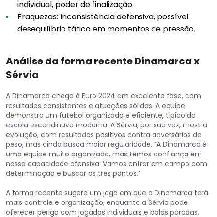
individual, poder de finalização.
Fraquezas: Inconsistência defensiva, possível
desequilíbrio tático em momentos de pressão.
Análise da forma recente Dinamarca x
Sérvia
A Dinamarca chega à Euro 2024 em excelente fase, com
resultados consistentes e atuações sólidas. A equipe
demonstra um futebol organizado e eficiente, típico da
escola escandinava moderna. A Sérvia, por sua vez, mostra
evolução, com resultados positivos contra adversários de
peso, mas ainda busca maior regularidade. “A Dinamarca é
uma equipe muito organizada, mas temos confiança em
nossa capacidade ofensiva. Vamos entrar em campo com
determinação e buscar os três pontos.”
A forma recente sugere um jogo em que a Dinamarca terá
mais controle e organização, enquanto a Sérvia pode
oferecer perigo com jogadas individuais e bolas paradas.