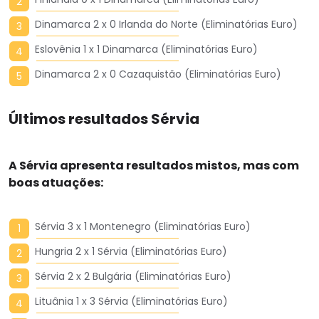
Dinamarca 2 x 0 Irlanda do Norte (Eliminatórias Euro)
Eslovênia 1 x 1 Dinamarca (Eliminatórias Euro)
Dinamarca 2 x 0 Cazaquistão (Eliminatórias Euro)
Últimos resultados Sérvia
A Sérvia apresenta resultados mistos, mas com
boas atuações:
Sérvia 3 x 1 Montenegro (Eliminatórias Euro)
Hungria 2 x 1 Sérvia (Eliminatórias Euro)
Sérvia 2 x 2 Bulgária (Eliminatórias Euro)
Lituânia 1 x 3 Sérvia (Eliminatórias Euro)