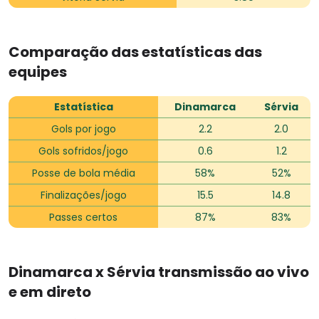
Comparação das estatísticas das
equipes
Estatística
Dinamarca
Sérvia
Gols por jogo
2.2
2.0
Gols sofridos/jogo
0.6
1.2
Posse de bola média
58%
52%
Finalizações/jogo
15.5
14.8
Passes certos
87%
83%
Dinamarca x Sérvia transmissão ao vivo
e em direto