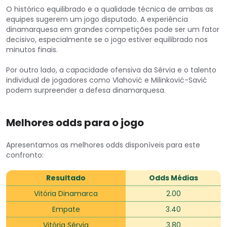
O histórico equilibrado e a qualidade técnica de ambas as
equipes sugerem um jogo disputado. A experiência
dinamarquesa em grandes competições pode ser um fator
decisivo, especialmente se o jogo estiver equilibrado nos
minutos finais.
Por outro lado, a capacidade ofensiva da Sérvia e o talento
individual de jogadores como Vlahović e Milinković-Savić
podem surpreender a defesa dinamarquesa.
Melhores odds para o jogo
Apresentamos as melhores odds disponíveis para este
confronto:
Resultado
Odds Médias
Vitória Dinamarca
2.00
Empate
3.40
Vitória Sérvia
3.80